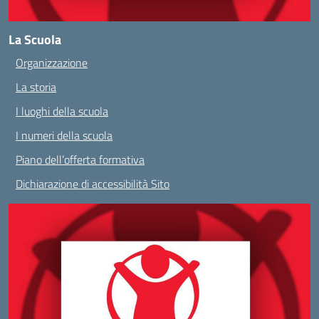
La Scuola
Organizzazione
La storia
I luoghi della scuola
I numeri della scuola
Piano dell’offerta formativa
Dichiarazione di accessibilità Sito