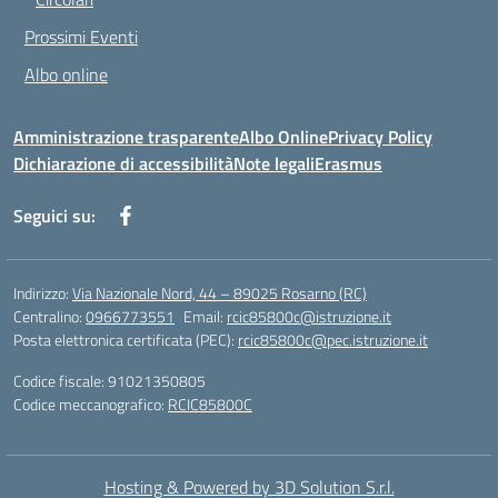
Prossimi Eventi
Albo online
Amministrazione trasparente
Albo Online
Privacy Policy
Dichiarazione di accessibilità
Note legali
Erasmus
Seguici su:
Indirizzo:
Via Nazionale Nord, 44 – 89025 Rosarno (RC)
Centralino:
0966773551
Email:
rcic85800c@istruzione.it
Posta elettronica certificata (PEC):
rcic85800c@pec.istruzione.it
Codice fiscale: 91021350805
Codice meccanografico:
RCIC85800C
Hosting & Powered by 3D Solution S.r.l.