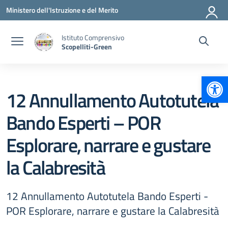
Vai ai contenuti
Vai al menu di navigazione
Vai al footer
Ministero dell'Istruzione e del Merito
Istituto Comprensivo
Scopelliti-Green
Apr
12 Annullamento Autotutela
Bando Esperti – POR
Esplorare, narrare e gustare
la Calabresità
12 Annullamento Autotutela Bando Esperti -
POR Esplorare, narrare e gustare la Calabresità