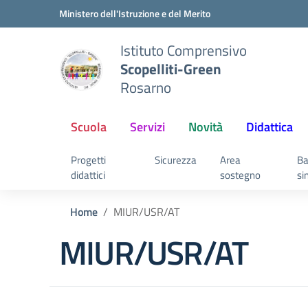
Vai ai contenuti
Vai al menu di navigazione
Vai al footer
Ministero dell'Istruzione e del Merito
Istituto Comprensivo
Scopelliti-Green
Rosarno
Scuola
Servizi
Novità
Didattica
Progetti
Sicurezza
Area
Ba
didattici
sostegno
si
Home
MIUR/USR/AT
MIUR/USR/AT