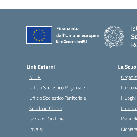
Is
Sc
R
— 
Link Esterni
La Scuo
MIUR
Organiz
Ufficio Scolastico Regionale
La stori
Ufficio Scolastico Territoriale
I luoghi
Scuola in Chiaro
I numeri
Iscrizioni On Line
Piano de
Invalsi
Dichiara