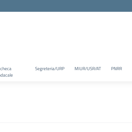
checa
Segreteria/URP
MIUR/USR/AT
PNRR
ndacale