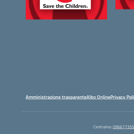
Amministrazione trasparente
Albo Online
Privacy Pol
Centralino:
09667735