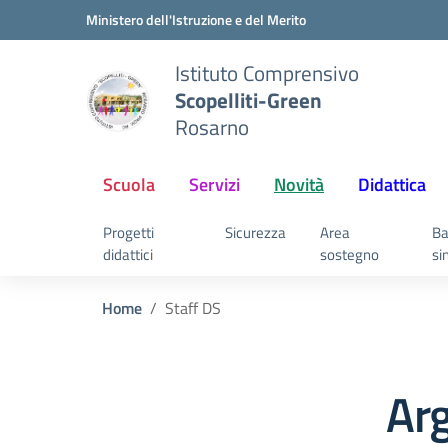
Vai ai contenuti
Vai al menu di navigazione
Vai al footer
Ministero dell'Istruzione e del Merito
Istituto Comprensivo
Scopelliti-Green
Rosarno
Scuola
Servizi
Novità
Didattica
Progetti
Sicurezza
Area
Ba
didattici
sostegno
si
Home
Staff DS
Ar