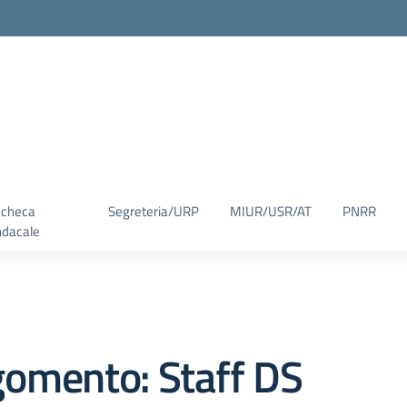
checa
Segreteria/URP
MIUR/USR/AT
PNRR
ndacale
gomento: Staff DS