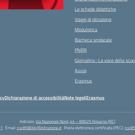
Le schede didattiche
Viaggi di istruzione
Modulistica
Bacheca sindacale
PNRR
Giornalino : La voce della scuo
Avvisi
Erasmus
icy
Dichiarazione di accessibilità
Note legali
Erasmus
Indirizzo:
Via Nazionale Nord, 44 – 89025 Rosarno (RC)
51
Email:
rcic85800c@istruzione.it
Posta elettronica certificata (PEC):
rcic8