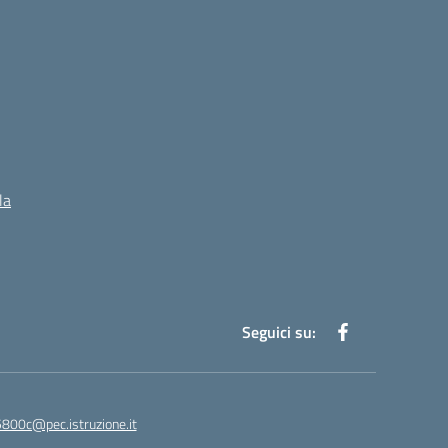
la
Seguici su:
5800c@pec.istruzione.it