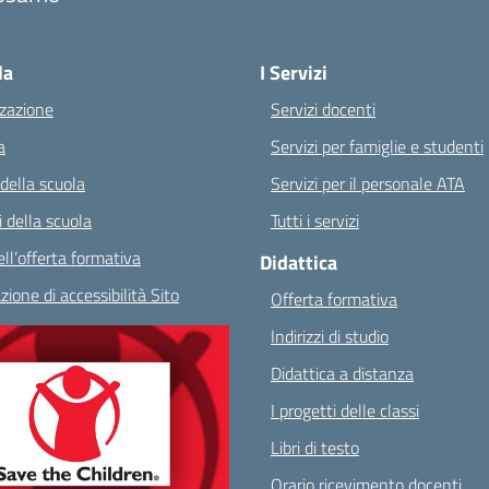
Visita la pagina iniziale della scuola
la
I Servizi
zazione
Servizi docenti
a
Servizi per famiglie e studenti
 della scuola
Servizi per il personale ATA
 della scuola
Tutti i servizi
ll’offerta formativa
Didattica
zione di accessibilità Sito
Offerta formativa
Indirizzi di studio
Didattica a distanza
I progetti delle classi
Libri di testo
Orario ricevimento docenti