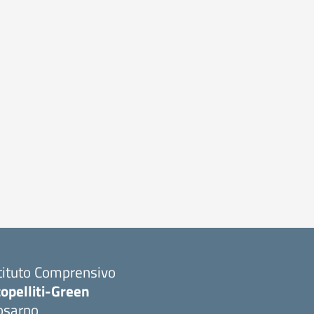
tituto Comprensivo
opelliti-Green
osarno