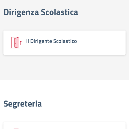
Dirigenza Scolastica
elenco degli organi
Il Dirigente Scolastico
Segreteria