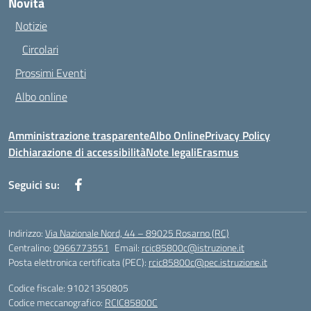
Novità
Notizie
Circolari
Prossimi Eventi
Albo online
Amministrazione trasparente
Albo Online
Privacy Policy
Dichiarazione di accessibilità
Note legali
Erasmus
Seguici su:
Indirizzo:
Via Nazionale Nord, 44 – 89025 Rosarno (RC)
Centralino:
0966773551
Email:
rcic85800c@istruzione.it
Posta elettronica certificata (PEC):
rcic85800c@pec.istruzione.it
Codice fiscale: 91021350805
Codice meccanografico:
RCIC85800C