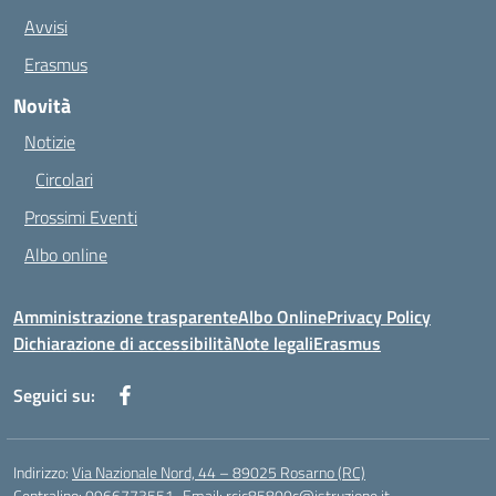
Avvisi
Erasmus
Novità
Notizie
Circolari
Prossimi Eventi
Albo online
Amministrazione trasparente
Albo Online
Privacy Policy
Dichiarazione di accessibilità
Note legali
Erasmus
Seguici su:
Indirizzo:
Via Nazionale Nord, 44 – 89025 Rosarno (RC)
Centralino:
0966773551
Email:
rcic85800c@istruzione.it