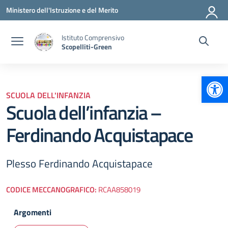
Vai ai contenuti
Vai al menu di navigazione
Vai al footer
Ministero dell'Istruzione e del Merito
Istituto Comprensivo
Scopelliti-Green
Apr
SCUOLA DELL'INFANZIA
Scuola dell’infanzia –
Ferdinando Acquistapace
Plesso Ferdinando Acquistapace
CODICE MECCANOGRAFICO:
RCAA858019
Argomenti