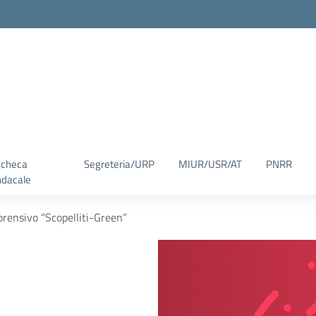
checa
Segreteria/URP
MIUR/USR/AT
PNRR
ndacale
prensivo “Scopelliti-Green”