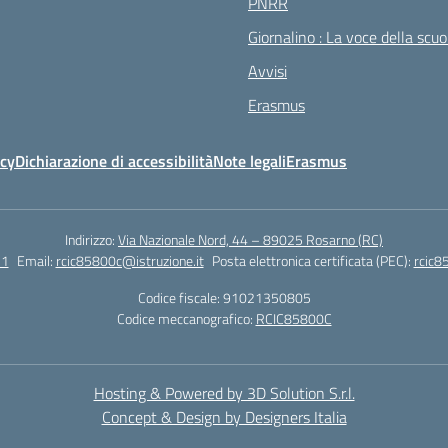
PNRR
Giornalino : La voce della scuo
Avvisi
Erasmus
icy
Dichiarazione di accessibilità
Note legali
Erasmus
Indirizzo:
Via Nazionale Nord, 44 – 89025 Rosarno (RC)
51
Email:
rcic85800c@istruzione.it
Posta elettronica certificata (PEC):
rcic8
Codice fiscale: 91021350805
Codice meccanografico:
RCIC85800C
Hosting & Powered by 3D Solution S.r.l.
Concept & Design by Designers Italia