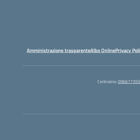
Amministrazione trasparente
Albo Online
Privacy Pol
Centralino:
09667735