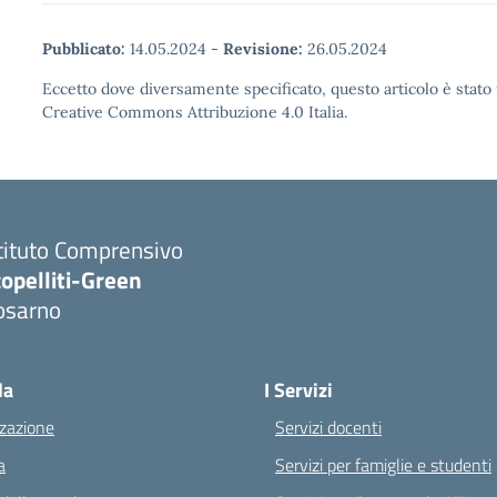
Pubblicato:
14.05.2024
-
Revisione:
26.05.2024
Eccetto dove diversamente specificato, questo articolo è stato 
Creative Commons Attribuzione 4.0 Italia.
tituto Comprensivo
opelliti-Green
osarno
Visita la pagina iniziale della scuola
la
I Servizi
zazione
Servizi docenti
a
Servizi per famiglie e studenti