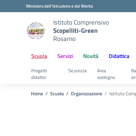
Vai ai contenuti
Vai al menu di navigazione
Vai al footer
Ministero dell'Istruzione e del Merito
Istituto Comprensivo
Scopelliti-Green
Rosarno
Scuola
Servizi
Novità
Didattica
Progetti
Sicurezza
Area
Ba
didattici
sostegno
si
Home
Scuola
Organizzazione
Istituto Com