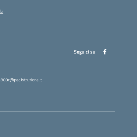
la
Seguici su:
5800c@pec.istruzione.it