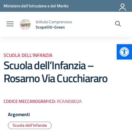
Vai ai contenuti
Vai al menu di navigazione
Vai al footer
Ministero dell'Istruzione e del Merito
Istituto Comprensivo
Scopelliti-Green
Apr
SCUOLA DELL'INFANZIA
Scuola dell’Infanzia –
Rosarno Via Cucchiararo
CODICE MECCANOGRAFICO:
RCAA85802A
Argomenti
Scuola dell'infanzia