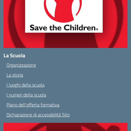
La Scuola
Organizzazione
La storia
I luoghi della scuola
I numeri della scuola
Piano dell’offerta formativa
Dichiarazione di accessibilità Sito