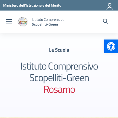
Vai ai contenuti
Vai al menu di navigazione
Vai al footer
Ministero dell'Istruzione e del Merito
Istituto Comprensivo
Scopelliti-Green
Apr
La Scuola
Istituto Comprensivo
Scopelliti-Green
Rosarno