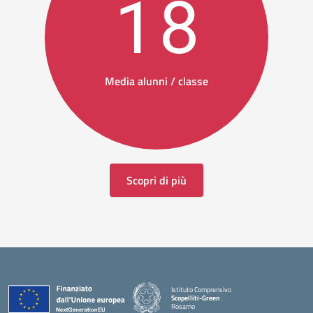
18
Media alunni / classe
Scopri di più
Istituto Comprensivo
Scopelliti-Green
Rosarno