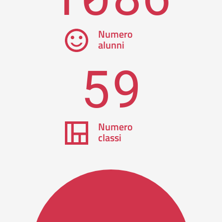
Numero
alunni
59
Numero
classi