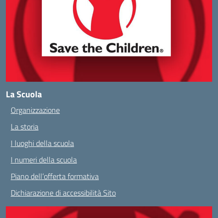
La Scuola
Organizzazione
La storia
I luoghi della scuola
I numeri della scuola
Piano dell’offerta formativa
Dichiarazione di accessibilità Sito