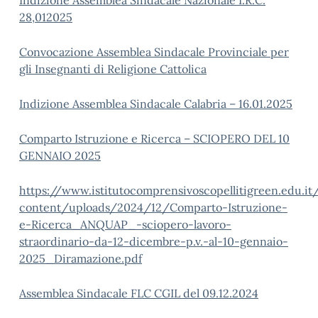
Indizione Assemblea Sindacale Nazionale I.R.C.
28,012025
Convocazione Assemblea Sindacale Provinciale per
gli Insegnanti di Religione Cattolica
Indizione Assemblea Sindacale Calabria – 16.01.2025
Comparto Istruzione e Ricerca – SCIOPERO DEL 10
GENNAIO 2025
https://www.istitutocomprensivoscopellitigreen.edu.i
content/uploads/2024/12/Comparto-Istruzione-
e-Ricerca_ANQUAP_-sciopero-lavoro-
straordinario-da-12-dicembre-p.v.-al-10-gennaio-
2025_Diramazione.pdf
Assemblea Sindacale FLC CGIL del 09.12.2024