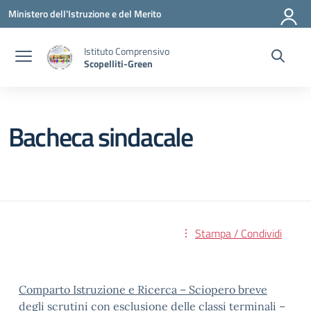
Vai ai contenuti
Vai al menu di navigazione
Vai al footer
Ministero dell'Istruzione e del Merito
Istituto Comprensivo
Scopelliti-Green
Bacheca sindacale
Stampa / Condividi
Comparto Istruzione e Ricerca – Sciopero breve
degli scrutini con esclusione delle classi terminali –