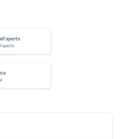
all'aperto
ll'aperto
eca
ca