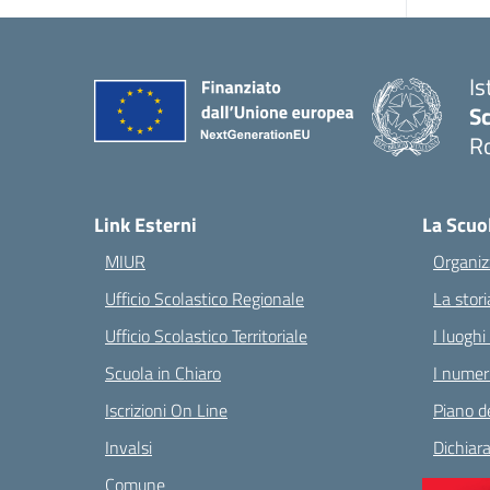
Is
Sc
R
— 
Link Esterni
La Scuo
MIUR
Organiz
Ufficio Scolastico Regionale
La stori
Ufficio Scolastico Territoriale
I luoghi
Scuola in Chiaro
I numeri
Iscrizioni On Line
Piano de
Invalsi
Dichiara
Comune