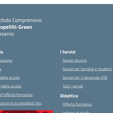
tituto Comprensivo
opelliti-Green
osarno
Visita la pagina iniziale della scuola
la
I Servizi
zazione
Servizi docenti
a
Servizi per famiglie e studenti
 della scuola
Servizi per il personale ATA
 della scuola
Tutti i servizi
ll’offerta formativa
Didattica
zione di accessibilità Sito
Offerta formativa
Indirizzi di studio