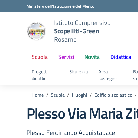
Vai ai contenuti
Vai al menu di navigazione
Vai al footer
Ministero dell'Istruzione e del Merito
Istituto Comprensivo
Scopelliti-Green
Rosarno
Scuola
Servizi
Novità
Didattica
Progetti
Sicurezza
Area
Ba
didattici
sostegno
si
Home
Scuola
I luoghi
Edificio scolastico
Plesso Via Maria Zi
Plesso Ferdinando Acquistapace