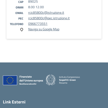
89025
CAP
8.00 12.00
ORARI
rcic85800c@istruzione.it
EMAIL
rcic85800c@pec.istruzione.it
PEC
0966773551
TELEFONO
Naviga su Google Map
Istituto Comprensivo
Scopelliti-Green
Rosarno
— Visita la pagina iniziale della scuola
Link Esterni