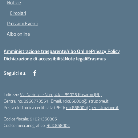
Notizie
Circolari
Prossimi Eventi
Albo online
Amministrazione trasparente
Albo Online
Privacy Policy
Dichiarazione di accessibilità
Note legali
Erasmus
Seguici su:
Indirizzo:
Via Nazionale Nord, 44 – 89025 Rosarno (RC)
Centralino:
0966773551
Email:
rcic85800c@istruzione.it
Posta elettronica certificata (PEC):
rcic85800c@pec.istruzione.it
Codice fiscale: 91021350805
Codice meccanografico:
RCIC85800C