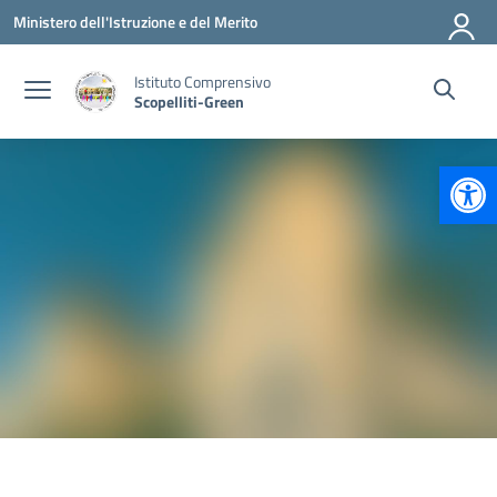
Vai ai contenuti
Vai al menu di navigazione
Vai al footer
Ministero dell'Istruzione e del Merito
Istituto Comprensivo
Scopelliti-Green
Apr