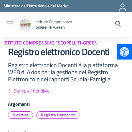
Vai ai contenuti
Vai al menu di navigazione
Vai al footer
Ministero dell'Istruzione e del Merito
Istituto Comprensivo
Scopelliti-Green
ISTITUTO COMPRENSIVO “SCOPELLITI-GREEN”
Apr
Registro elettronico Docenti
Registro elettronico Docenti è la piattaforma
WEB di Axios per la gestione del Registro
Elettronico e dei rapporti Scuola-Famiglia
Stampa / Condividi
Argomenti
Didattica
Registro elettronico