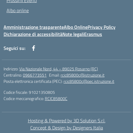
Prossimi Eventi
Albo online
Amministrazione trasparente
Albo Online
Privacy Policy
Dichiarazione di accessibilità
Note legali
Erasmus
Seguici su:
Indirizzo:
Via Nazionale Nord, 44 – 89025 Rosarno (RC)
Centralino:
0966773551
Email:
rcic85800c@istruzione.it
Posta elettronica certificata (PEC):
rcic85800c@pec.istruzione.it
Codice fiscale: 91021350805
Codice meccanografico:
RCIC85800C
Hosting & Powered by 3D Solution S.r.l.
Concept & Design by Designers Italia