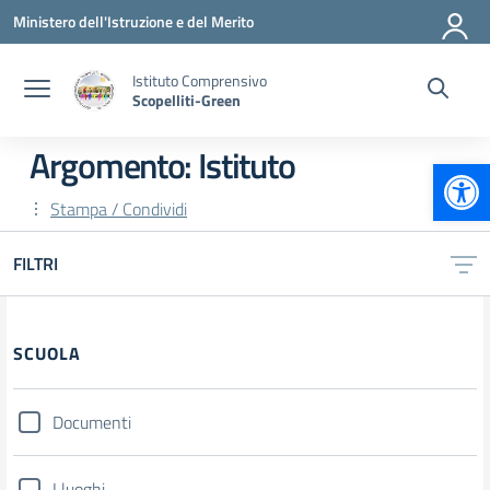
Vai ai contenuti
Vai al menu di navigazione
Vai al footer
Ministero dell'Istruzione e del Merito
Istituto Comprensivo
Scopelliti-Green
Argomento: Istituto
Apr
Stampa / Condividi
FILTRI
Filtri
SCUOLA
Documenti
I luoghi