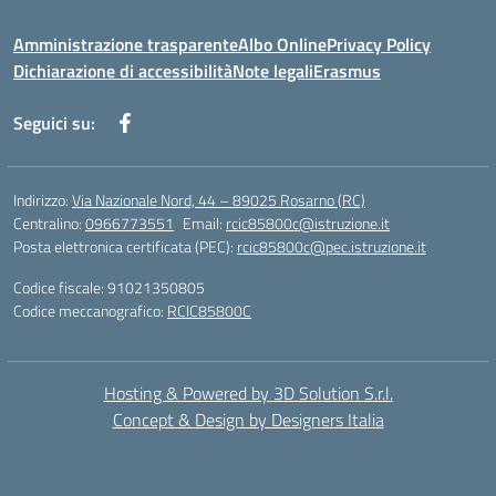
Amministrazione trasparente
Albo Online
Privacy Policy
Dichiarazione di accessibilità
Note legali
Erasmus
Seguici su:
Indirizzo:
Via Nazionale Nord, 44 – 89025 Rosarno (RC)
Centralino:
0966773551
Email:
rcic85800c@istruzione.it
Posta elettronica certificata (PEC):
rcic85800c@pec.istruzione.it
Codice fiscale: 91021350805
Codice meccanografico:
RCIC85800C
Hosting & Powered by 3D Solution S.r.l.
Concept & Design by Designers Italia