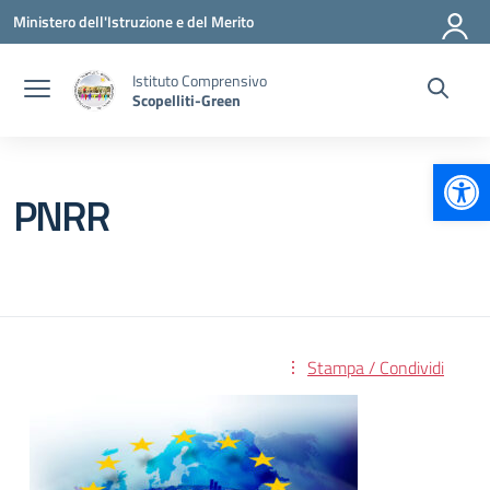
Vai ai contenuti
Vai al menu di navigazione
Vai al footer
Ministero dell'Istruzione e del Merito
Istituto Comprensivo
Scopelliti-Green
Apr
PNRR
Stampa / Condividi