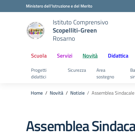
Vai ai contenuti
Vai al menu di navigazione
Vai al footer
Ministero dell'Istruzione e del Merito
Istituto Comprensivo
Scopelliti-Green
Rosarno
Scuola
Servizi
Novità
Didattica
Progetti
Sicurezza
Area
Ba
didattici
sostegno
si
Home
Novità
Notizie
Assemblea Sindacale
Assemblea Sindaca