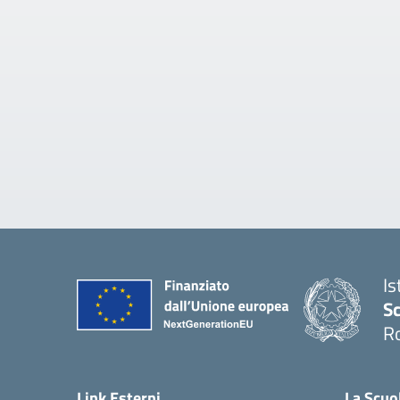
Is
Sc
R
— 
Link Esterni
La Scuo