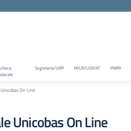
checa
Segreteria/URP
MIUR/USR/AT
PNRR
ndacale
 Unicobas On Line
le Unicobas On Line