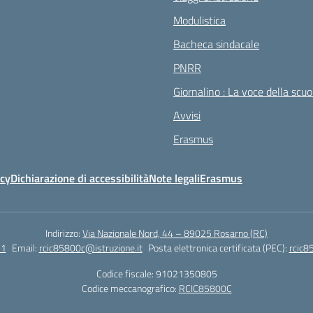
Modulistica
Bacheca sindacale
PNRR
Giornalino : La voce della scuo
Avvisi
Erasmus
icy
Dichiarazione di accessibilità
Note legali
Erasmus
Indirizzo:
Via Nazionale Nord, 44 – 89025 Rosarno (RC)
51
Email:
rcic85800c@istruzione.it
Posta elettronica certificata (PEC):
rcic8
Codice fiscale: 91021350805
Codice meccanografico:
RCIC85800C