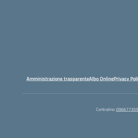
Amministrazione trasparente
Albo Online
Privacy Pol
Centralino:
09667735