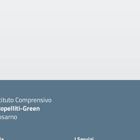
tituto Comprensivo
opelliti-Green
osarno
Visita la pagina iniziale della scuola
la
I Servizi