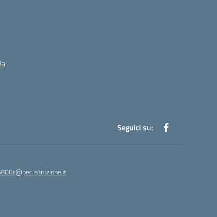
la
Seguici su:
5800c@pec.istruzione.it