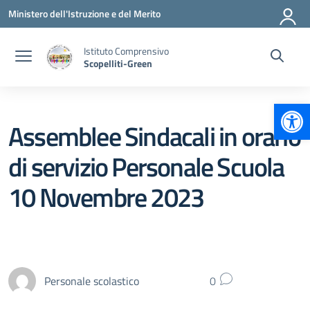
Vai ai contenuti
Vai al menu di navigazione
Vai al footer
Ministero dell'Istruzione e del Merito
Istituto Comprensivo
Scopelliti-Green
Apr
Assemblee Sindacali in orario
di servizio Personale Scuola
10 Novembre 2023
Personale scolastico
0