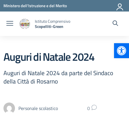
Vai ai contenuti
Vai al menu di navigazione
Vai al footer
Ministero dell'Istruzione e del Merito
Istituto Comprensivo
Scopelliti-Green
Apr
Auguri di Natale 2024
Auguri di Natale 2024 da parte del Sindaco
della Città di Rosarno
Personale scolastico
0