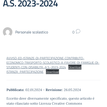
A.S. 2023-2024
Personale scolastico
0
AVVISO-ED-ISTANZE-DI-PARTECIPAZIONE-CONTRIBUTO-
ECONOMICO-TRASPORTO-SCOLASTICO-A-FAVORE-DI-FAMIGLIE-DI-
STUDENTI-CON-DISABILITA.-A.S.-2023-2024
Download
ISTANZA_PARTECIPAZIONE
Download
Pubblicato:
02.01.2024
-
Revisione:
26.05.2024
Eccetto dove diversamente specificato, questo articolo è
stato rilasciato sotto Licenza Creative Commons