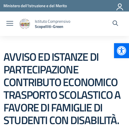
Vai ai contenuti
Vai al menu di navigazione
Vai al footer
Ministero dell'Istruzione e del Merito
Istituto Comprensivo
Scopelliti-Green
Apr
AVVISO ED ISTANZE DI
PARTECIPAZIONE
CONTRIBUTO ECONOMICO
TRASPORTO SCOLASTICO A
FAVORE DI FAMIGLIE DI
STUDENTI CON DISABILITÀ.