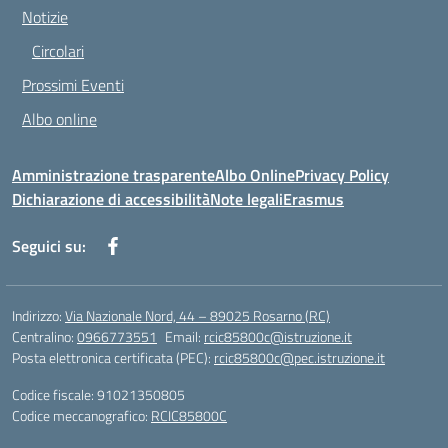
Notizie
Circolari
Prossimi Eventi
Albo online
Amministrazione trasparente
Albo Online
Privacy Policy
Dichiarazione di accessibilità
Note legali
Erasmus
Seguici su:
Indirizzo:
Via Nazionale Nord, 44 – 89025 Rosarno (RC)
Centralino:
0966773551
Email:
rcic85800c@istruzione.it
Posta elettronica certificata (PEC):
rcic85800c@pec.istruzione.it
Codice fiscale: 91021350805
Codice meccanografico:
RCIC85800C