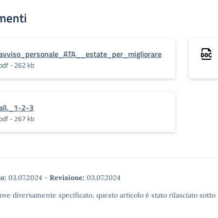
menti
avviso_personale_ATA__estate_per_migliorare
pdf - 262 kb
all._1-2-3
pdf - 267 kb
o:
03.07.2024
-
Revisione:
03.07.2024
ove diversamente specificato, questo articolo è stato rilasciato sott