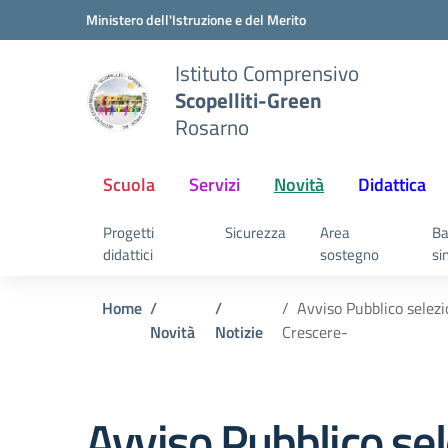
Vai ai contenuti
Vai al menu di navigazione
Vai al footer
Ministero dell'Istruzione e del Merito
Istituto Comprensivo
Scopelliti-Green
Rosarno
Scuola
Servizi
Novità
Didattica
Progetti
Sicurezza
Area
Ba
didattici
sostegno
si
Home
Avviso Pubblico selezi
Novità
Notizie
Crescere-
Avviso Pubblico sel