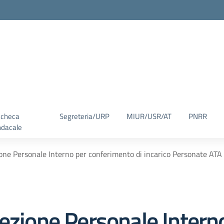
checa
Segreteria/URP
MIUR/USR/AT
PNRR
ndacale
one Personale Interno per conferimento di incarico Personate ATA 
ezione Personale Intern