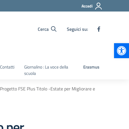
Accedi
Cerca
Seguici su:
Apr
Contatti
Giornalino : La voce della
Erasmus
scuola
Progetto FSE Plus Titolo -Estate per Migliorare e
o per