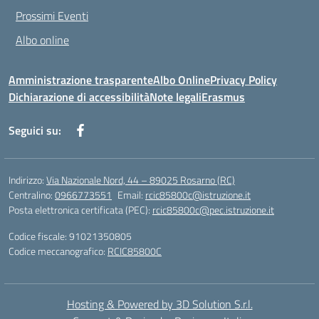
Prossimi Eventi
Albo online
Amministrazione trasparente
Albo Online
Privacy Policy
Dichiarazione di accessibilità
Note legali
Erasmus
Seguici su:
Indirizzo:
Via Nazionale Nord, 44 – 89025 Rosarno (RC)
Centralino:
0966773551
Email:
rcic85800c@istruzione.it
Posta elettronica certificata (PEC):
rcic85800c@pec.istruzione.it
Codice fiscale: 91021350805
Codice meccanografico:
RCIC85800C
Hosting & Powered by 3D Solution S.r.l.