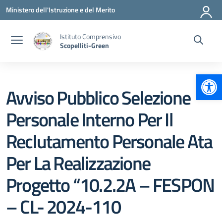
Vai ai contenuti
Vai al menu di navigazione
Vai al footer
Ministero dell'Istruzione e del Merito
Istituto Comprensivo
Scopelliti-Green
Apr
Avviso Pubblico Selezione
Personale Interno Per Il
Reclutamento Personale Ata
Per La Realizzazione
Progetto “10.2.2A – FESPON
– CL- 2024-110