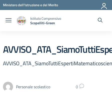
Vai ai contenuti
Vai al menu di navigazione
Vai al footer
Ministero dell'Istruzione e del Merito
Istituto Comprensivo
Scopelliti-Green
AVVISO_ATA_SiamoTuttiEspert
AVVISO_ATA_SiamoTuttiEspertiMatematicoscienti
Personale scolastico
0