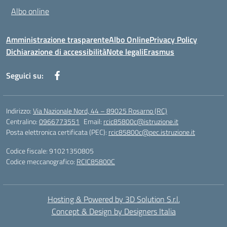
Albo online
Amministrazione trasparente
Albo Online
Privacy Policy
Dichiarazione di accessibilità
Note legali
Erasmus
Seguici su:
Indirizzo:
Via Nazionale Nord, 44 – 89025 Rosarno (RC)
Centralino:
0966773551
Email:
rcic85800c@istruzione.it
Posta elettronica certificata (PEC):
rcic85800c@pec.istruzione.it
Codice fiscale: 91021350805
Codice meccanografico:
RCIC85800C
Hosting & Powered by 3D Solution S.r.l.
Concept & Design by Designers Italia