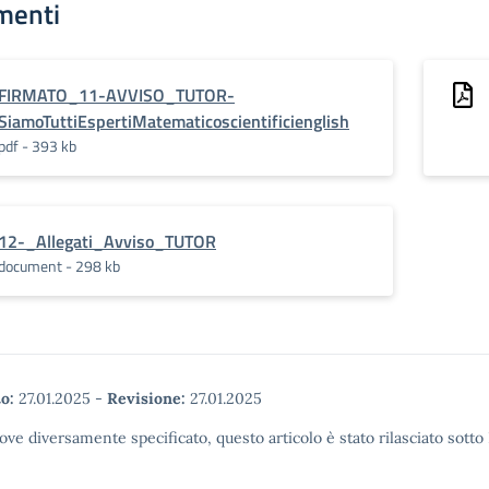
menti
FIRMATO_11-AVVISO_TUTOR-
SiamoTuttiEspertiMatematicoscientificienglish
pdf - 393 kb
12-_Allegati_Avviso_TUTOR
document - 298 kb
o:
27.01.2025
-
Revisione:
27.01.2025
ove diversamente specificato, questo articolo è stato rilasciato sott