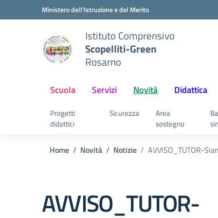
Vai ai contenuti
Vai al menu di navigazione
Vai al footer
Ministero dell'Istruzione e del Merito
Istituto Comprensivo
Scopelliti-Green
Rosarno
Scuola
Servizi
Novità
Didattica
Progetti
Sicurezza
Area
Ba
didattici
sostegno
si
Home
Novità
Notizie
AVVISO_TUTOR-SiamoT
AVVISO_TUTOR-