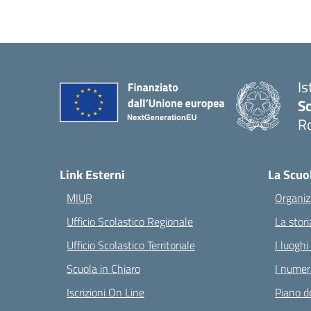
Is
Sc
R
— 
Link Esterni
La Scuo
MIUR
Organiz
Ufficio Scolastico Regionale
La stori
Ufficio Scolastico Territoriale
I luoghi
Scuola in Chiaro
I numeri
Iscrizioni On Line
Piano de