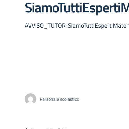
SiamoTuttiEspertiM
AVVISO_TUTOR-SiamoTuttiEspertiMatemat
Personale scolastico