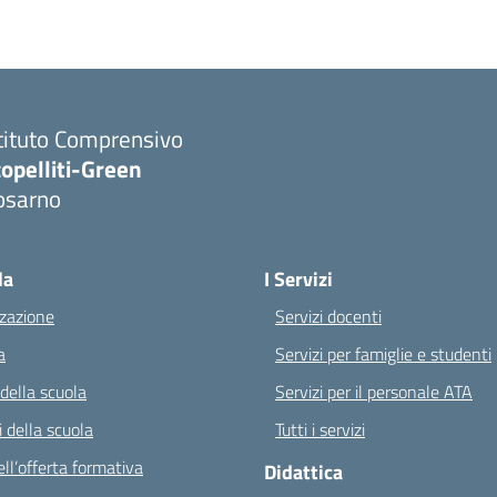
tituto Comprensivo
opelliti-Green
osarno
Visita la pagina iniziale della scuola
la
I Servizi
zazione
Servizi docenti
a
Servizi per famiglie e studenti
 della scuola
Servizi per il personale ATA
 della scuola
Tutti i servizi
ll’offerta formativa
Didattica