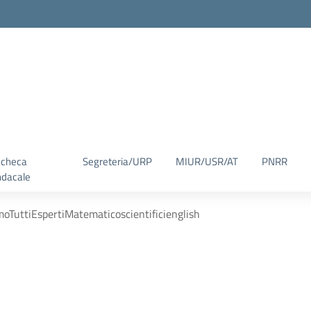
checa
Segreteria/URP
MIUR/USR/AT
PNRR
ndacale
uttiEspertiMatematicoscientificienglish