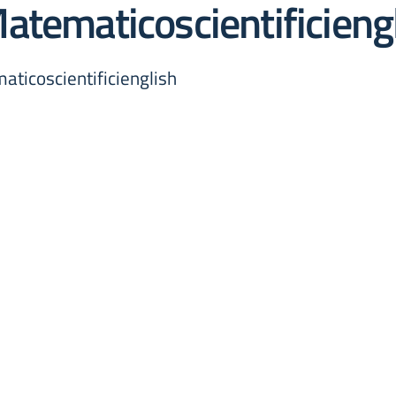
atematicoscientificieng
icoscientificienglish