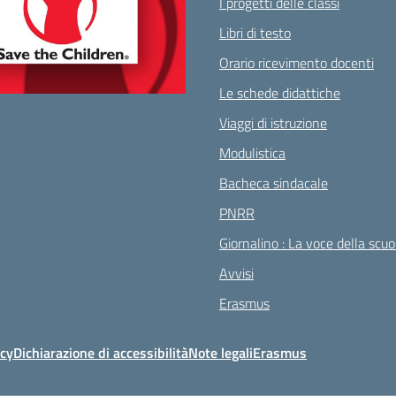
I progetti delle classi
Libri di testo
Orario ricevimento docenti
Le schede didattiche
Viaggi di istruzione
Modulistica
Bacheca sindacale
PNRR
Giornalino : La voce della scuo
Avvisi
Erasmus
icy
Dichiarazione di accessibilità
Note legali
Erasmus