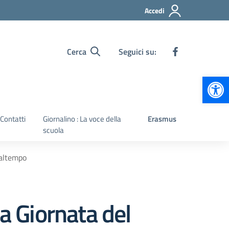
Accedi
Cerca
Seguici su:
Apr
Contatti
Giornalino : La voce della
Erasmus
scuola
Maltempo
a Giornata del