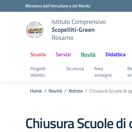
Vai ai contenuti
Vai al menu di navigazione
Vai al footer
Ministero dell'Istruzione e del Merito
Istituto Comprensivo
Scopelliti-Green
Rosarno
Scuola
Servizi
Novità
Didattica
Progetti
Sicurezza
Area
Ba
didattici
sostegno
si
Home
Novità
Notizie
Chiusura Scuole di o
Chiusura Scuole di 