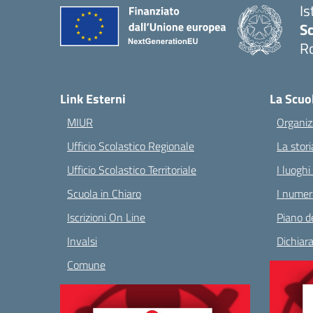
Is
Sc
R
— 
Link Esterni
La Scuo
MIUR
Organiz
Ufficio Scolastico Regionale
La stori
Ufficio Scolastico Territoriale
I luoghi
Scuola in Chiaro
I numeri
Iscrizioni On Line
Piano de
Invalsi
Dichiara
Comune