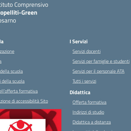
tituto Comprensivo
opelliti-Green
osarno
Visita la pagina iniziale della scuola
la
I Servizi
zazione
Servizi docenti
a
Servizi per famiglie e studenti
 della scuola
Servizi per il personale ATA
 della scuola
Tutti i servizi
ll’offerta formativa
Didattica
zione di accessibilità Sito
Offerta formativa
Indirizzi di studio
Didattica a distanza