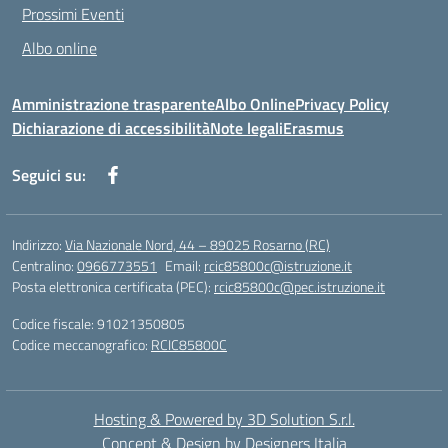
Prossimi Eventi
Albo online
Amministrazione trasparente
Albo Online
Privacy Policy
Dichiarazione di accessibilità
Note legali
Erasmus
Seguici su:
Indirizzo:
Via Nazionale Nord, 44 – 89025 Rosarno (RC)
Centralino:
0966773551
Email:
rcic85800c@istruzione.it
Posta elettronica certificata (PEC):
rcic85800c@pec.istruzione.it
Codice fiscale: 91021350805
Codice meccanografico:
RCIC85800C
Hosting & Powered by 3D Solution S.r.l.
Concept & Design by Designers Italia