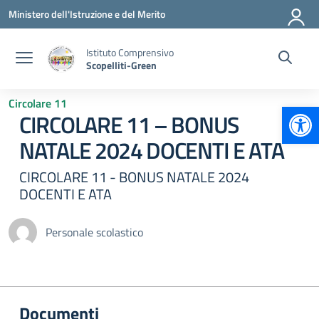
Vai ai contenuti
Vai al menu di navigazione
Vai al footer
Ministero dell'Istruzione e del Merito
Istituto Comprensivo
Scopelliti-Green
Circolare 11
Apr
CIRCOLARE 11 – BONUS
NATALE 2024 DOCENTI E ATA
CIRCOLARE 11 - BONUS NATALE 2024
DOCENTI E ATA
Personale scolastico
Documenti