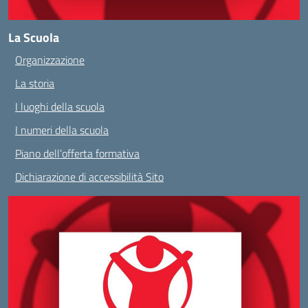
La Scuola
Organizzazione
La storia
I luoghi della scuola
I numeri della scuola
Piano dell’offerta formativa
Dichiarazione di accessibilità Sito