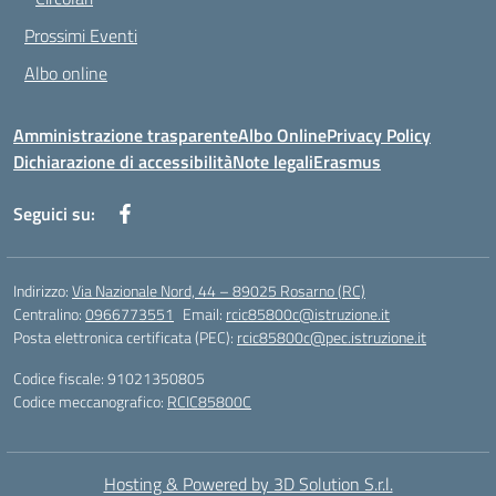
Prossimi Eventi
Albo online
Amministrazione trasparente
Albo Online
Privacy Policy
Dichiarazione di accessibilità
Note legali
Erasmus
Seguici su:
Indirizzo:
Via Nazionale Nord, 44 – 89025 Rosarno (RC)
Centralino:
0966773551
Email:
rcic85800c@istruzione.it
Posta elettronica certificata (PEC):
rcic85800c@pec.istruzione.it
Codice fiscale: 91021350805
Codice meccanografico:
RCIC85800C
Hosting & Powered by 3D Solution S.r.l.