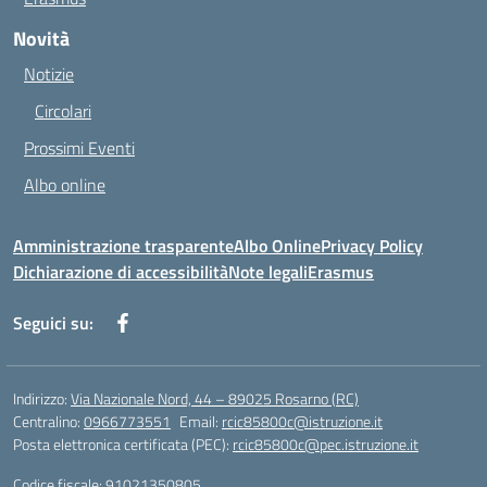
Novità
Notizie
Circolari
Prossimi Eventi
Albo online
Amministrazione trasparente
Albo Online
Privacy Policy
Dichiarazione di accessibilità
Note legali
Erasmus
Seguici su:
Indirizzo:
Via Nazionale Nord, 44 – 89025 Rosarno (RC)
Centralino:
0966773551
Email:
rcic85800c@istruzione.it
Posta elettronica certificata (PEC):
rcic85800c@pec.istruzione.it
Codice fiscale: 91021350805