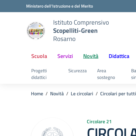
Vai ai contenuti
Vai al menu di navigazione
Vai al footer
Ministero dell'Istruzione e del Merito
Istituto Comprensivo
Scopelliti-Green
Rosarno
Scuola
Servizi
Novità
Didattica
Progetti
Sicurezza
Area
Ba
didattici
sostegno
si
Home
Novità
Le circolari
Circolari per tutti
Circolare 21
CIRCOLA