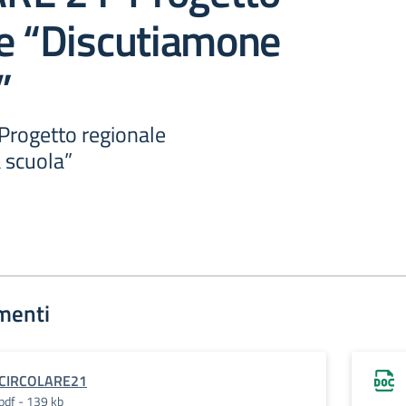
le “Discutiamone
”
rogetto regionale
 scuola”
menti
CIRCOLARE21
pdf - 139 kb