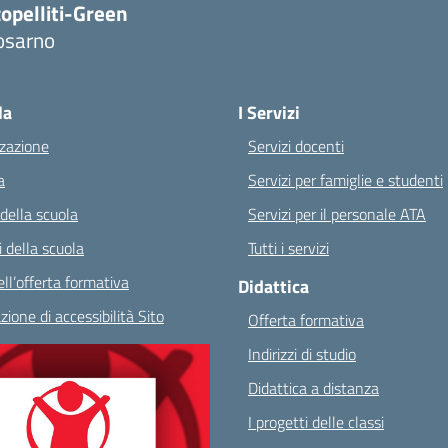
opelliti-Green
osarno
Visita la pagina iniziale della scuola
la
I Servizi
zazione
Servizi docenti
a
Servizi per famiglie e studenti
 della scuola
Servizi per il personale ATA
 della scuola
Tutti i servizi
ll’offerta formativa
Didattica
zione di accessibilità Sito
Offerta formativa
Indirizzi di studio
Didattica a distanza
I progetti delle classi