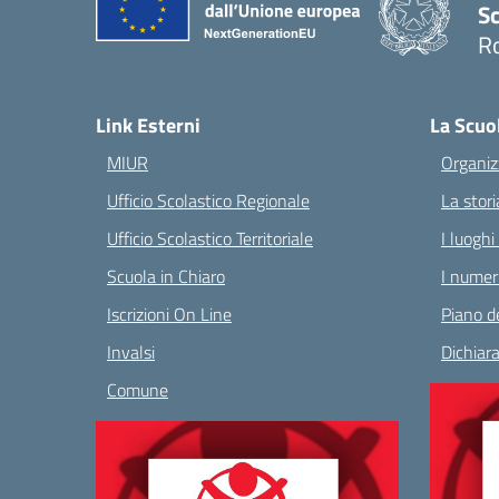
Sc
R
— 
Link Esterni
La Scuo
MIUR
Organiz
Ufficio Scolastico Regionale
La stori
Ufficio Scolastico Territoriale
I luoghi
Scuola in Chiaro
I numeri
Iscrizioni On Line
Piano de
Invalsi
Dichiara
Comune