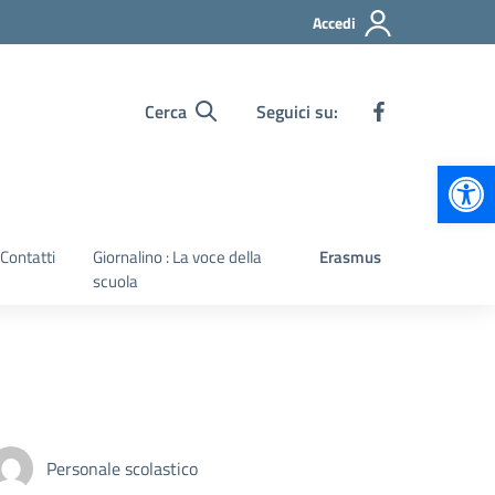
Accedi
Cerca
Seguici su:
Apr
Contatti
Giornalino : La voce della
Erasmus
scuola
Personale scolastico