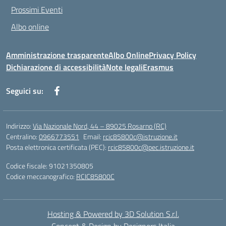
Prossimi Eventi
Albo online
Amministrazione trasparente
Albo Online
Privacy Policy
Dichiarazione di accessibilità
Note legali
Erasmus
Seguici su:
Indirizzo:
Via Nazionale Nord, 44 – 89025 Rosarno (RC)
Centralino:
0966773551
Email:
rcic85800c@istruzione.it
Posta elettronica certificata (PEC):
rcic85800c@pec.istruzione.it
Codice fiscale: 91021350805
Codice meccanografico:
RCIC85800C
Hosting & Powered by 3D Solution S.r.l.