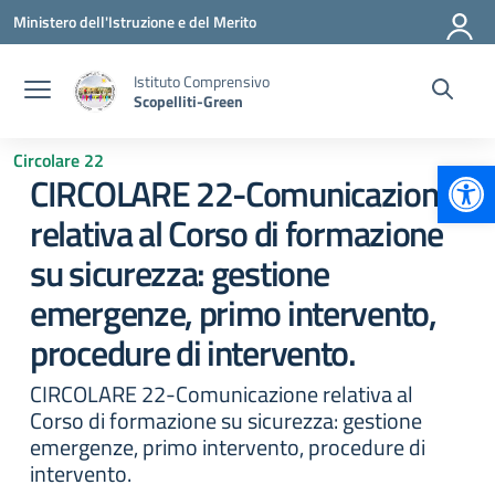
Vai ai contenuti
Vai al menu di navigazione
Vai al footer
Ministero dell'Istruzione e del Merito
Istituto Comprensivo
Scopelliti-Green
Circolare 22
Apr
CIRCOLARE 22-Comunicazione
relativa al Corso di formazione
su sicurezza: gestione
emergenze, primo intervento,
procedure di intervento.
CIRCOLARE 22-Comunicazione relativa al
Corso di formazione su sicurezza: gestione
emergenze, primo intervento, procedure di
intervento.