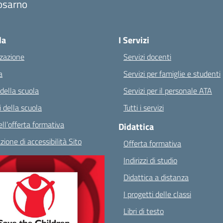
osarno
Visita la pagina iniziale della scuola
la
I Servizi
zazione
Servizi docenti
a
Servizi per famiglie e studenti
 della scuola
Servizi per il personale ATA
 della scuola
Tutti i servizi
ll’offerta formativa
Didattica
zione di accessibilità Sito
Offerta formativa
Indirizzi di studio
Didattica a distanza
I progetti delle classi
Libri di testo