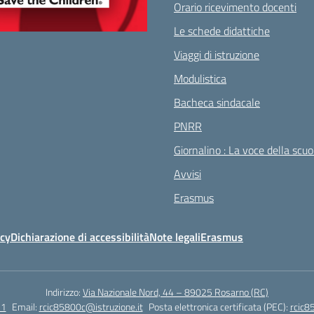
Orario ricevimento docenti
Le schede didattiche
Viaggi di istruzione
Modulistica
Bacheca sindacale
PNRR
Giornalino : La voce della scuo
Avvisi
Erasmus
icy
Dichiarazione di accessibilità
Note legali
Erasmus
Indirizzo:
Via Nazionale Nord, 44 – 89025 Rosarno (RC)
51
Email:
rcic85800c@istruzione.it
Posta elettronica certificata (PEC):
rcic8