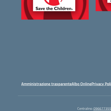
Amministrazione trasparente
Albo Online
Privacy Pol
Centralino:
09667735