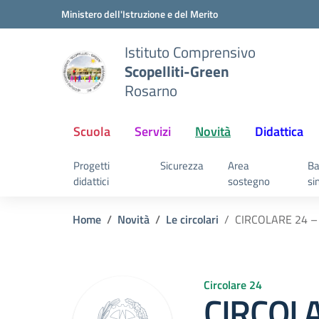
Vai ai contenuti
Vai al menu di navigazione
Vai al footer
Ministero dell'Istruzione e del Merito
Istituto Comprensivo
Scopelliti-Green
Rosarno
Scuola
Servizi
Novità
Didattica
Progetti
Sicurezza
Area
Ba
didattici
sostegno
si
Home
Novità
Le circolari
CIRCOLARE 24 – C
Circolare 24
CIRCOLA