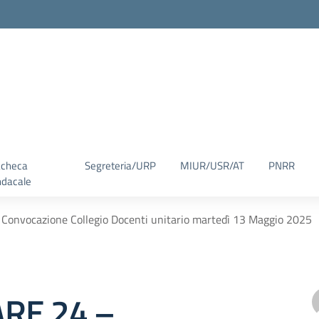
checa
Segreteria/URP
MIUR/USR/AT
PNRR
ndacale
onvocazione Collegio Docenti unitario martedì 13 Maggio 2025
RE 24 –