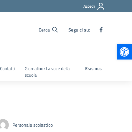
Accedi
Cerca
Seguici su:
Apr
Contatti
Giornalino : La voce della
Erasmus
scuola
Personale scolastico