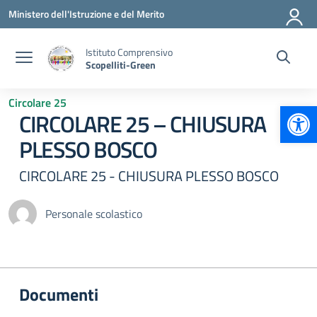
Vai ai contenuti
Vai al menu di navigazione
Vai al footer
Ministero dell'Istruzione e del Merito
Istituto Comprensivo
Scopelliti-Green
Circolare 25
Apr
CIRCOLARE 25 – CHIUSURA
PLESSO BOSCO
CIRCOLARE 25 - CHIUSURA PLESSO BOSCO
Personale scolastico
Documenti