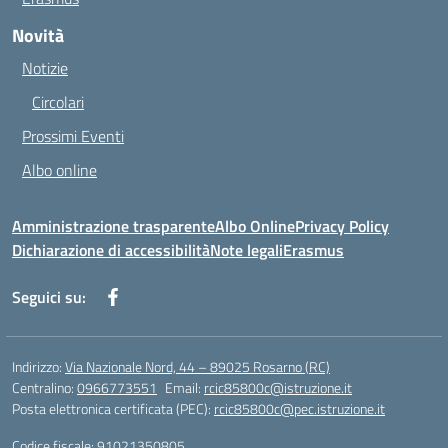
Novità
Notizie
Circolari
Prossimi Eventi
Albo online
Amministrazione trasparente
Albo Online
Privacy Policy
Dichiarazione di accessibilità
Note legali
Erasmus
Seguici su:
Indirizzo:
Via Nazionale Nord, 44 – 89025 Rosarno (RC)
Centralino:
0966773551
Email:
rcic85800c@istruzione.it
Posta elettronica certificata (PEC):
rcic85800c@pec.istruzione.it
Codice fiscale: 91021350805