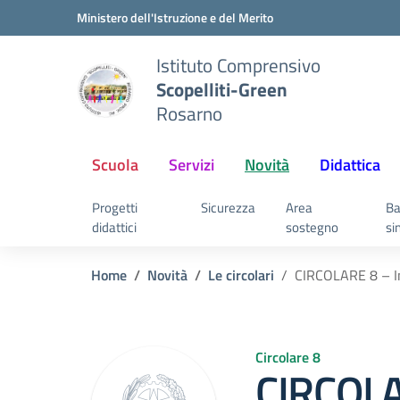
Vai ai contenuti
Vai al menu di navigazione
Vai al footer
Ministero dell'Istruzione e del Merito
Istituto Comprensivo
Scopelliti-Green
Rosarno
Scuola
Servizi
Novità
Didattica
Progetti
Sicurezza
Area
Ba
didattici
sostegno
si
Home
Novità
Le circolari
CIRCOLARE 8 – In
Circolare 8
CIRCOLA