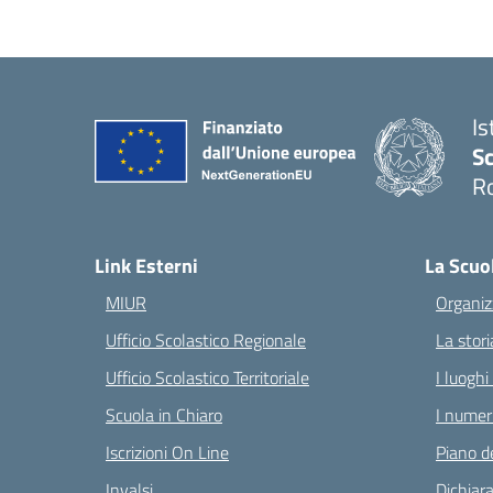
Is
Sc
R
— 
Link Esterni
La Scuo
MIUR
Organiz
Ufficio Scolastico Regionale
La stori
Ufficio Scolastico Territoriale
I luoghi
Scuola in Chiaro
I numeri
Iscrizioni On Line
Piano de
Invalsi
Dichiara