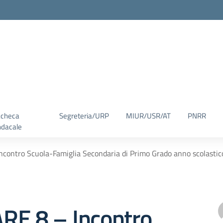
checa
Segreteria/URP
MIUR/USR/AT
PNRR
ndacale
contro Scuola-Famiglia Secondaria di Primo Grado anno scolasti
RE 8 – Incontro