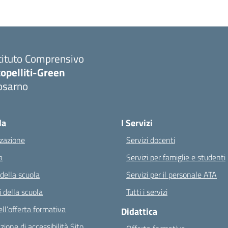
tituto Comprensivo
opelliti-Green
osarno
Visita la pagina iniziale della scuola
la
I Servizi
zazione
Servizi docenti
a
Servizi per famiglie e studenti
 della scuola
Servizi per il personale ATA
 della scuola
Tutti i servizi
ll’offerta formativa
Didattica
zione di accessibilità Sito