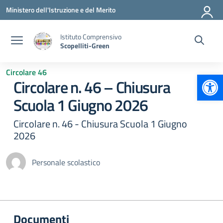
Vai ai contenuti
Vai al menu di navigazione
Vai al footer
Ministero dell'Istruzione e del Merito
Istituto Comprensivo
Scopelliti-Green
Circolare 46
Apr
Circolare n. 46 – Chiusura
Scuola 1 Giugno 2026
Circolare n. 46 - Chiusura Scuola 1 Giugno
2026
Personale scolastico
Documenti