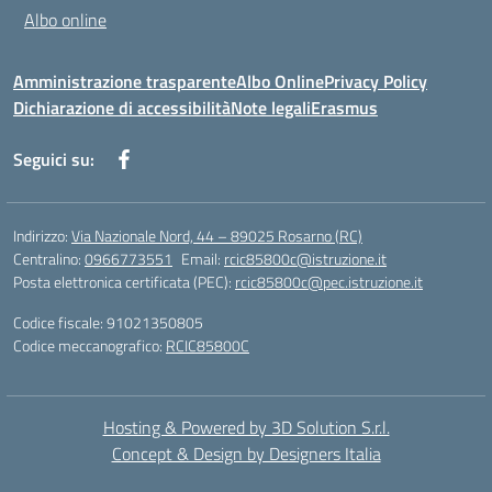
Albo online
Amministrazione trasparente
Albo Online
Privacy Policy
Dichiarazione di accessibilità
Note legali
Erasmus
Seguici su:
Indirizzo:
Via Nazionale Nord, 44 – 89025 Rosarno (RC)
Centralino:
0966773551
Email:
rcic85800c@istruzione.it
Posta elettronica certificata (PEC):
rcic85800c@pec.istruzione.it
Codice fiscale: 91021350805
Codice meccanografico:
RCIC85800C
Hosting & Powered by 3D Solution S.r.l.
Concept & Design by Designers Italia