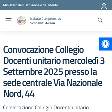
Vai ai contenuti
Vai al menu di navigazione
Vai al footer
Ministero dell'Istruzione e del Merito
Istituto Comprensivo
Scopelliti-Green
Apr
Convocazione Collegio
Docenti unitario mercoledì 3
Settembre 2025 presso la
sede centrale Via Nazionale
Nord, 44
Convocazione Collegio Docenti unitario