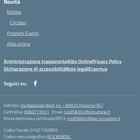
Novità
Notizie
Circolari
Prossimi Eventi
Albo online
Amministrazione trasparente
Albo Online
Privacy Policy
Dichiarazione di accessibilità
Note legali
Erasmus
Seguici su:
Indirizzo:
Via Nazionale Nord, 44 – 89025 Rosarno (RC)
Centralino:
0966773551
Email:
rcic85800c@istruzione.it
Posta elettronica certificata (PEC):
rcic85800c@pec.istruzione.it
Codice fiscale: 91021350805
Codice meccanografico:
RCIC85800C