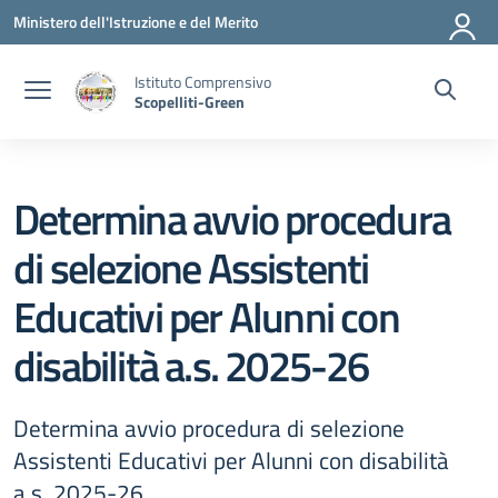
Vai ai contenuti
Vai al menu di navigazione
Vai al footer
Ministero dell'Istruzione e del Merito
Istituto Comprensivo
Scopelliti-Green
Determina avvio procedura
di selezione Assistenti
Educativi per Alunni con
disabilità a.s. 2025-26
Determina avvio procedura di selezione
Assistenti Educativi per Alunni con disabilità
a.s. 2025-26