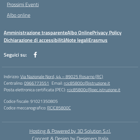
Prossimi Eventi
Albo online
Amministrazione trasparente
Albo Online
Privacy Policy
Dichiarazione di accessibilità
Note legali
Erasmus
Seguici su:
Indirizzo:
Via Nazionale Nord, 44 – 89025 Rosarno (RC)
Centralino:
0966773551
Email:
rcic85800c@istruzione.it
Posta elettronica certificata (PEC):
rcic85800c@pec.istruzione.it
Codice fiscale: 91021350805
Codice meccanografico:
RCIC85800C
Hosting & Powered by 3D Solution S.r.l.
Concept & Design by Designers Italia