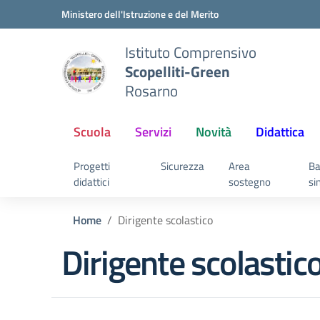
Vai ai contenuti
Vai al menu di navigazione
Vai al footer
Ministero dell'Istruzione e del Merito
Istituto Comprensivo
Scopelliti-Green
Rosarno
Scuola
Servizi
Novità
Didattica
Progetti
Sicurezza
Area
Ba
didattici
sostegno
si
Home
Dirigente scolastico
Dirigente scolastic