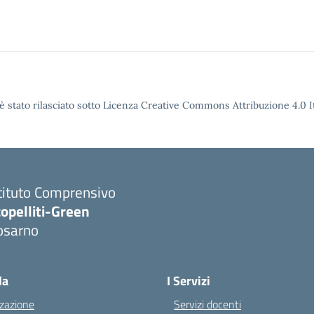
è stato rilasciato sotto Licenza Creative Commons Attribuzione 4.0 It
tituto Comprensivo
opelliti-Green
osarno
Visita la pagina iniziale della scuola
la
I Servizi
zazione
Servizi docenti