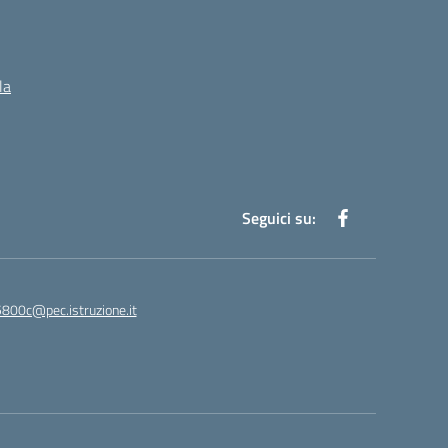
la
Seguici su:
5800c@pec.istruzione.it