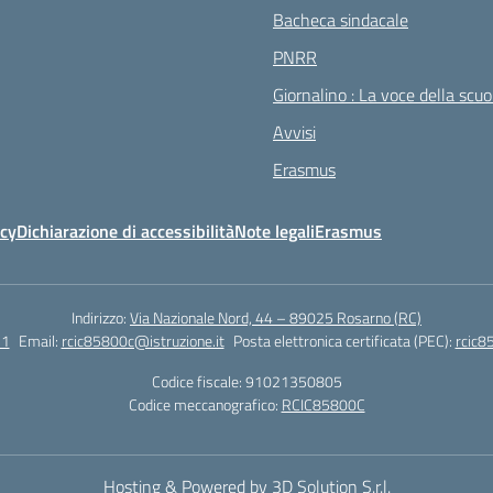
Bacheca sindacale
PNRR
Giornalino : La voce della scuo
Avvisi
Erasmus
icy
Dichiarazione di accessibilità
Note legali
Erasmus
Indirizzo:
Via Nazionale Nord, 44 – 89025 Rosarno (RC)
51
Email:
rcic85800c@istruzione.it
Posta elettronica certificata (PEC):
rcic8
Codice fiscale: 91021350805
Codice meccanografico:
RCIC85800C
Hosting & Powered by 3D Solution S.r.l.