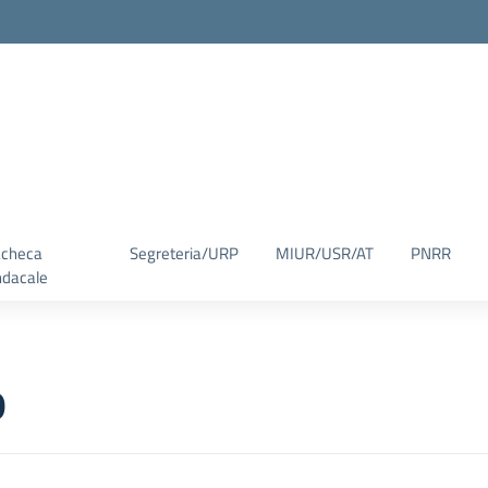
checa
Segreteria/URP
MIUR/USR/AT
PNRR
ndacale
o