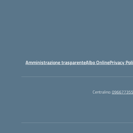
Amministrazione trasparente
Albo Online
Privacy Pol
Centralino:
09667735