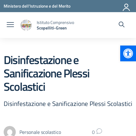
Vai ai contenuti
Vai al menu di navigazione
Vai al footer
Ministero dell'Istruzione e del Merito
Istituto Comprensivo
Scopelliti-Green
Apr
Disinfestazione e
Sanificazione Plessi
Scolastici
Disinfestazione e Sanificazione Plessi Scolastici
Personale scolastico
0