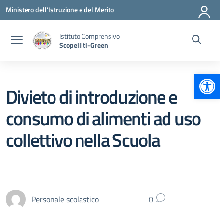
Vai ai contenuti
Vai al menu di navigazione
Vai al footer
Ministero dell'Istruzione e del Merito
Istituto Comprensivo
Scopelliti-Green
Apr
Divieto di introduzione e
consumo di alimenti ad uso
collettivo nella Scuola
Personale scolastico
0