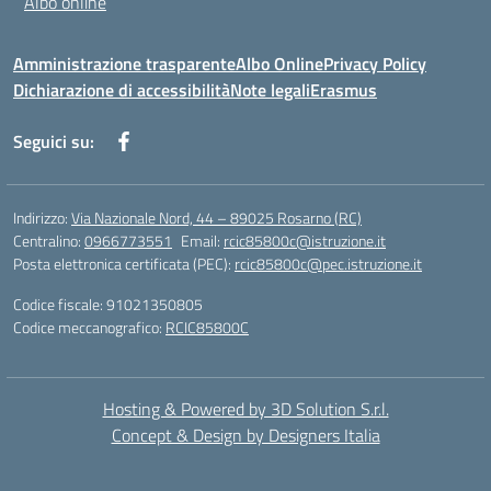
Albo online
Amministrazione trasparente
Albo Online
Privacy Policy
Dichiarazione di accessibilità
Note legali
Erasmus
Seguici su:
Indirizzo:
Via Nazionale Nord, 44 – 89025 Rosarno (RC)
Centralino:
0966773551
Email:
rcic85800c@istruzione.it
Posta elettronica certificata (PEC):
rcic85800c@pec.istruzione.it
Codice fiscale: 91021350805
Codice meccanografico:
RCIC85800C
Hosting & Powered by 3D Solution S.r.l.
Concept & Design by Designers Italia