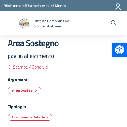
Vai ai contenuti
Vai al menu di navigazione
Vai al footer
Ministero dell'Istruzione e del Merito
Istituto Comprensivo
Scopelliti-Green
Area Sostegno
Apr
pag. in allestimento
Stampa / Condividi
Argomenti
Area Sostegno
Tipologia
Documento Didattico