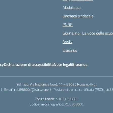
Modulistica
Bacheca sindacale
PNRR
Giornalino : La voce della scuo
Avvisi
Erasmus
icy
Dichiarazione di accessibilità
Note legali
Erasmus
Indirizzo:
Via Nazionale Nord, 44 – 89025 Rosarno (RC)
51
Email:
rcic85800c@istruzione.it
Posta elettronica certificata (PEC):
rcic8
Codice fiscale: 91021350805
Codice meccanografico:
RCIC85800C