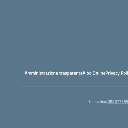
Amministrazione trasparente
Albo Online
Privacy Pol
Centralino:
09667735