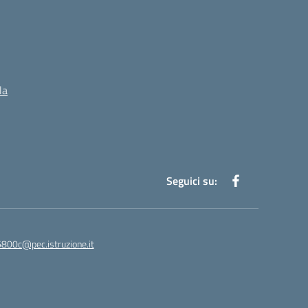
la
Seguici su:
5800c@pec.istruzione.it