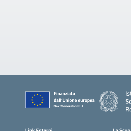
Is
Sc
R
— 
Link Esterni
La Scuo