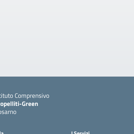
tituto Comprensivo
opelliti-Green
osarno
Visita la pagina iniziale della scuola
la
I Servizi