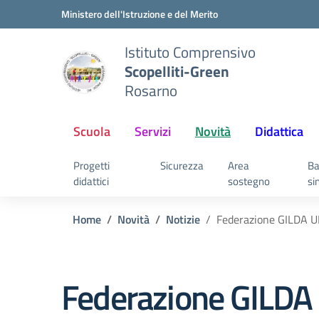
Vai ai contenuti
Vai al menu di navigazione
Vai al footer
Ministero dell'Istruzione e del Merito
Istituto Comprensivo
Scopelliti-Green
Rosarno
Scuola
Servizi
Novità
Didattica
Progetti
Sicurezza
Area
Ba
didattici
sostegno
si
Home
Novità
Notizie
Federazione GILDA UN
Federazione GILDA