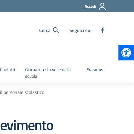
Accedi
Cerca
Seguici su:
Apr
Contatti
Giornalino : La voce della
Erasmus
scuola
l personale scolastico
cevimento