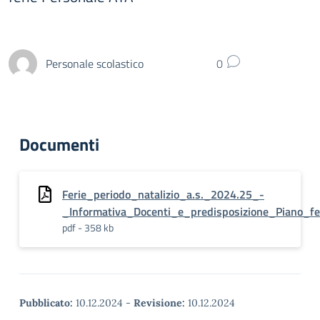
Personale scolastico
0
Documenti
Ferie_periodo_natalizio_a.s._2024.25_-
_Informativa_Docenti_e_predisposizione_Piano_f
pdf - 358 kb
Pubblicato:
10.12.2024
-
Revisione:
10.12.2024