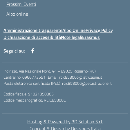
Prossimi Eventi
Albo online
Amministrazione trasparente
Albo Online
Privacy Policy
Dichiarazione di accessibilità
Note legali
Erasmus
Seguici su:
Indirizzo:
Via Nazionale Nord, 44 – 89025 Rosarno (RC)
Centralino:
0966773551
Email:
rcic85800c@istruzione.it
Posta elettronica certificata (PEC):
rcic85800c@pec.istruzione.it
Codice fiscale: 91021350805
Codice meccanografico:
RCIC85800C
Hosting & Powered by 3D Solution S.r.l.
Concept & Design by Designers Italia