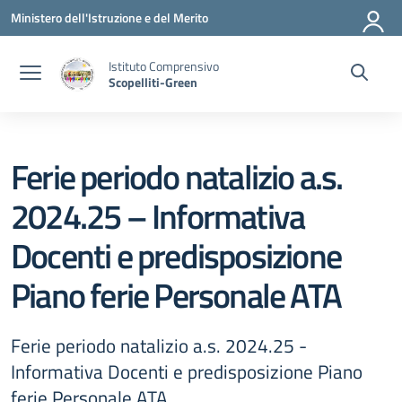
Vai ai contenuti
Vai al menu di navigazione
Vai al footer
Ministero dell'Istruzione e del Merito
Istituto Comprensivo
Scopelliti-Green
Ferie periodo natalizio a.s.
2024.25 – Informativa
Docenti e predisposizione
Piano ferie Personale ATA
Ferie periodo natalizio a.s. 2024.25 -
Informativa Docenti e predisposizione Piano
ferie Personale ATA