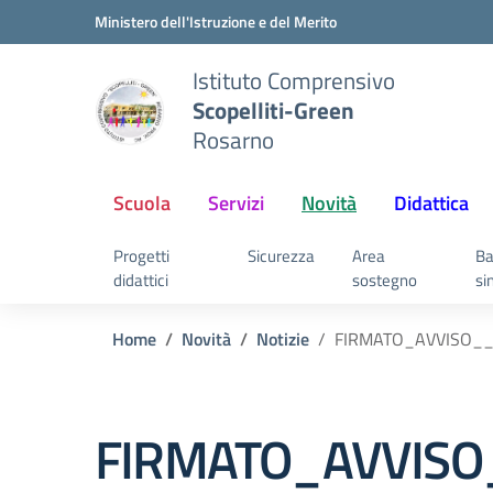
Vai ai contenuti
Vai al menu di navigazione
Vai al footer
Ministero dell'Istruzione e del Merito
Istituto Comprensivo
Scopelliti-Green
Rosarno
Scuola
Servizi
Novità
Didattica
Progetti
Sicurezza
Area
Ba
didattici
sostegno
si
Home
Novità
Notizie
FIRMATO_AVVISO__
FIRMATO_AVVISO