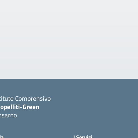
tituto Comprensivo
opelliti-Green
osarno
Visita la pagina iniziale della scuola
la
I Servizi