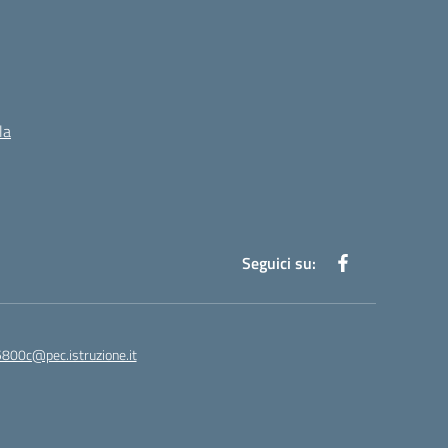
la
Seguici su:
5800c@pec.istruzione.it