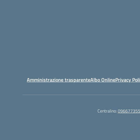
Amministrazione trasparente
Albo Online
Privacy Pol
Centralino:
09667735