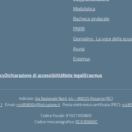
Modulistica
Bacheca sindacale
PNRR
Giornalino : La voce della scuo
Avvisi
Erasmus
icy
Dichiarazione di accessibilità
Note legali
Erasmus
Indirizzo:
Via Nazionale Nord, 44 – 89025 Rosarno (RC)
51
Email:
rcic85800c@istruzione.it
Posta elettronica certificata (PEC):
rcic8
Codice fiscale: 91021350805
Codice meccanografico:
RCIC85800C