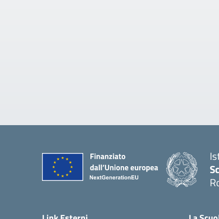
Is
Sc
R
— 
Link Esterni
La Scuo