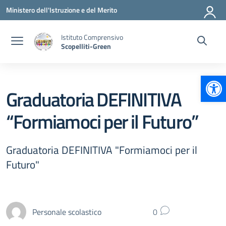
Vai ai contenuti
Vai al menu di navigazione
Vai al footer
Ministero dell'Istruzione e del Merito
Istituto Comprensivo
Scopelliti-Green
Apr
Graduatoria DEFINITIVA
“Formiamoci per il Futuro”
Graduatoria DEFINITIVA "Formiamoci per il
Futuro"
Personale scolastico
0