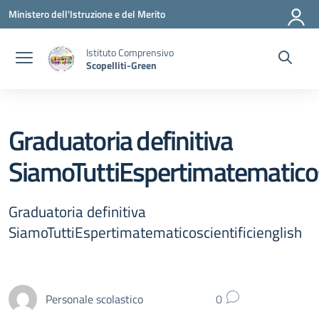
Vai ai contenuti
Vai al menu di navigazione
Vai al footer
Ministero dell'Istruzione e del Merito
Istituto Comprensivo
Scopelliti-Green
Graduatoria definitiva
SiamoTuttiEspertimatematicosc
Graduatoria definitiva
SiamoTuttiEspertimatematicoscientificienglish
Personale scolastico
0