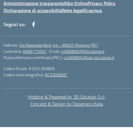
Amministrazione trasparente
Albo Online
Privacy Policy
Dichiarazione di accessibilità
Note legali
Erasmus
Seguici su:
Indirizzo:
Via Nazionale Nord, 44 – 89025 Rosarno (RC)
Centralino:
0966773551
Email:
rcic85800c@istruzione.it
Posta elettronica certificata (PEC):
rcic85800c@pec.istruzione.it
Codice fiscale: 91021350805
Codice meccanografico:
RCIC85800C
Hosting & Powered by 3D Solution S.r.l.
Concept & Design by Designers Italia