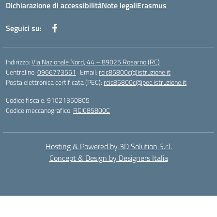
Dichiarazione di accessibilità
Note legali
Erasmus
Seguici su:
Indirizzo:
Via Nazionale Nord, 44 – 89025 Rosarno (RC)
Centralino:
0966773551
Email:
rcic85800c@istruzione.it
Posta elettronica certificata (PEC):
rcic85800c@pec.istruzione.it
Codice fiscale: 91021350805
Codice meccanografico:
RCIC85800C
Hosting & Powered by 3D Solution S.r.l.
Concept & Design by Designers Italia