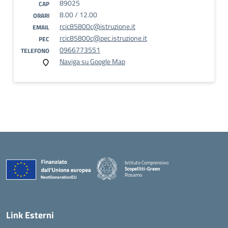
89025
CAP
8.00 / 12.00
ORARI
rcic85800c@istruzione.it
EMAIL
rcic85800c@pec.istruzione.it
PEC
0966773551
TELEFONO
Naviga su Google Map
Istituto Comprensivo
Scopelliti-Green
Rosarno
— Visita la pagina iniziale della scuola
Link Esterni