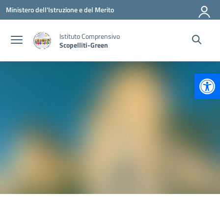
Vai ai contenuti
Vai al menu di navigazione
Vai al footer
Ministero dell'Istruzione e del Merito
Istituto Comprensivo
Scopelliti-Green
Apr