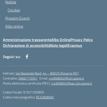
Notizie
Circolari
Prossimi Eventi
Albo online
Amministrazione trasparente
Albo Online
Privacy Policy
Dichiarazione di accessibilità
Note legali
Erasmus
Seguici su:
Indirizzo:
Via Nazionale Nord, 44 – 89025 Rosarno (RC)
Centralino:
0966773551
Email:
rcic85800c@istruzione.it
Posta elettronica certificata (PEC):
rcic85800c@pec.istruzione.it
Codice fiscale: 91021350805
Codice meccanografico:
RCIC85800C