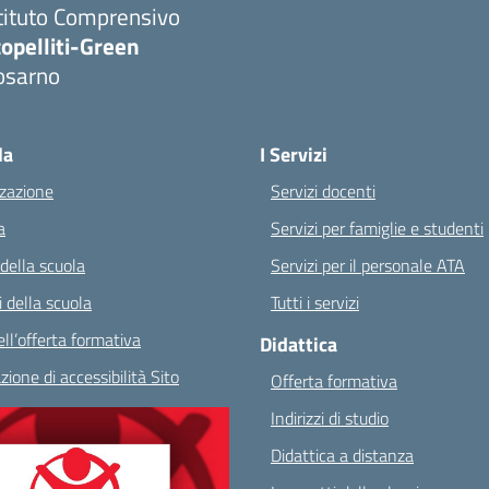
tituto Comprensivo
opelliti-Green
osarno
Visita la pagina iniziale della scuola
la
I Servizi
zazione
Servizi docenti
a
Servizi per famiglie e studenti
 della scuola
Servizi per il personale ATA
 della scuola
Tutti i servizi
ll’offerta formativa
Didattica
zione di accessibilità Sito
Offerta formativa
Indirizzi di studio
Didattica a distanza