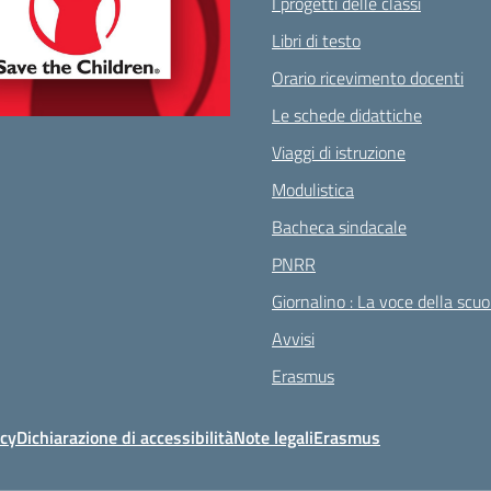
I progetti delle classi
Libri di testo
Orario ricevimento docenti
Le schede didattiche
Viaggi di istruzione
Modulistica
Bacheca sindacale
PNRR
Giornalino : La voce della scuo
Avvisi
Erasmus
icy
Dichiarazione di accessibilità
Note legali
Erasmus