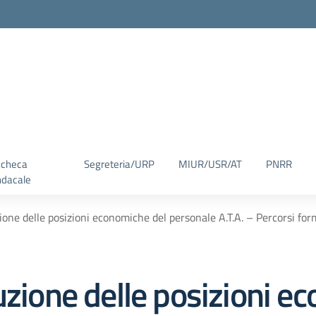
checa
Segreteria/URP
MIUR/USR/AT
PNRR
ndacale
ione delle posizioni economiche del personale A.T.A. – Percorsi form
uzione delle posizioni e