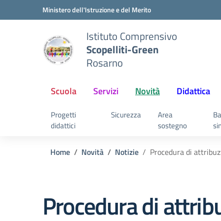
Vai ai contenuti
Vai al menu di navigazione
Vai al footer
Ministero dell'Istruzione e del Merito
Istituto Comprensivo
Scopelliti-Green
Rosarno
Scuola
Servizi
Novità
Didattica
Progetti
Sicurezza
Area
Ba
didattici
sostegno
si
Home
Novità
Notizie
Procedura di attribuz
Procedura di attrib