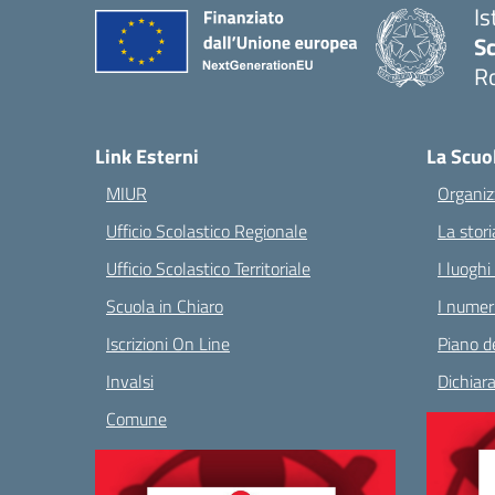
Is
Sc
R
— 
Link Esterni
La Scuo
MIUR
Organiz
Ufficio Scolastico Regionale
La stori
Ufficio Scolastico Territoriale
I luoghi
Scuola in Chiaro
I numeri
Iscrizioni On Line
Piano de
Invalsi
Dichiara
Comune