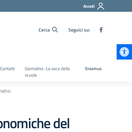
Accedi
Cerca
Seguici su:
Apr
Contatti
Giornalino : La voce della
Erasmus
scuola
ativi.
conomiche del