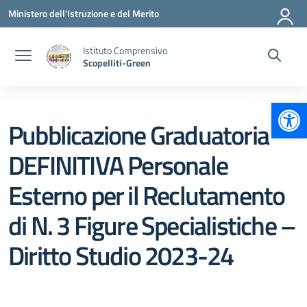
Vai ai contenuti
Vai al menu di navigazione
Vai al footer
Ministero dell'Istruzione e del Merito
Istituto Comprensivo
Scopelliti-Green
Apr
Pubblicazione Graduatoria
DEFINITIVA Personale
Esterno per il Reclutamento
di N. 3 Figure Specialistiche –
Diritto Studio 2023-24