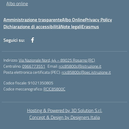
Albo online
Amministrazione trasparente
Albo Online
Privacy Policy
Dichiarazione di accessibilità
Note legali
Erasmus
Seguici su:
Indirizzo:
Via Nazionale Nord, 44 – 89025 Rosarno (RC)
Centralino:
0966773551
Email:
rcic85800c@istruzione.it
Posta elettronica certificata (PEC):
rcic85800c@pec.istruzione.it
Codice fiscale: 91021350805
Codice meccanografico:
RCIC85800C
Hosting & Powered by 3D Solution S.r.l.
Concept & Design by Designers Italia